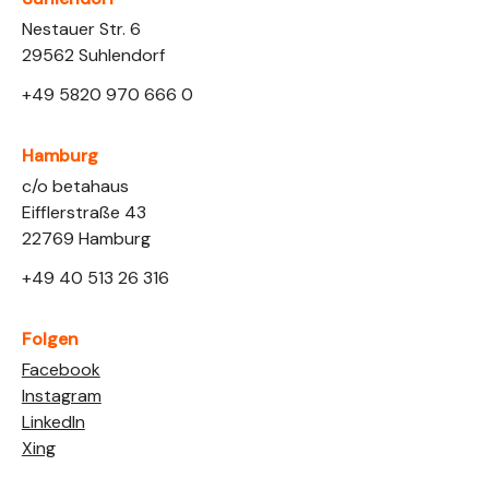
Nestauer Str. 6
29562 Suhlendorf
+49 5820 970 666 0
Hamburg
Link opens in a new tab
c/o betahaus
Eifflerstraße 43
22769 Hamburg
+49 40 513 26 316
Folgen
Link opens in a new tab
Facebook
Link opens in a new tab
Instagram
Link opens in a new tab
LinkedIn
Link opens in a new tab
Xing