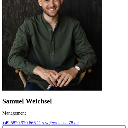
Samuel Weichsel
Management
+49 5820 970 666 11
s.w@weichsel78.de
Vorname
(Required)