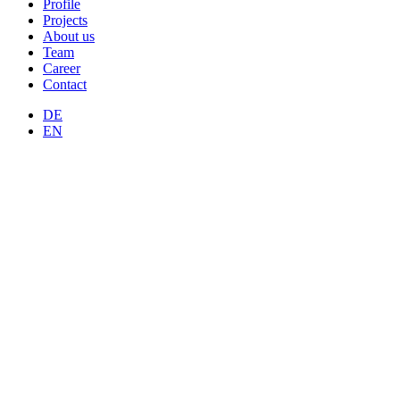
Profile
Projects
About us
Team
Career
Contact
DE
EN