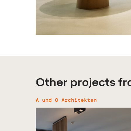
Other projects f
A und O Architekten