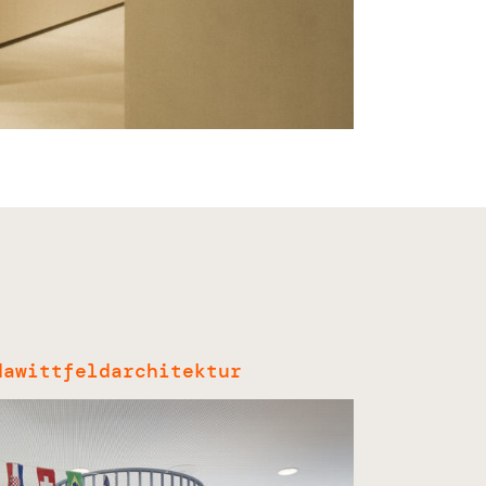
dawittfeldarchitektur