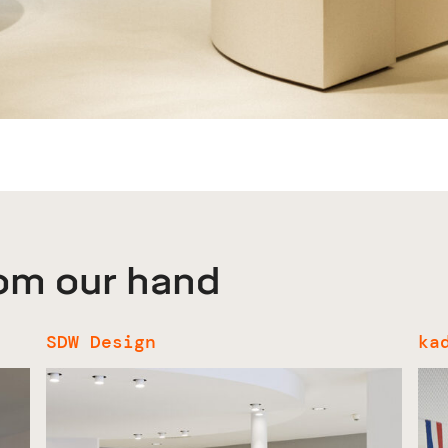
rom our hand
SDW Design
ka