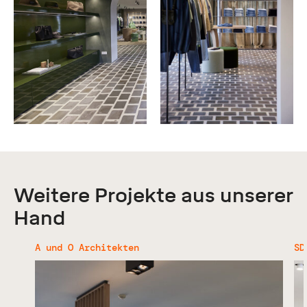
Weitere Projekte aus unserer
Hand
A und O Architekten
SD